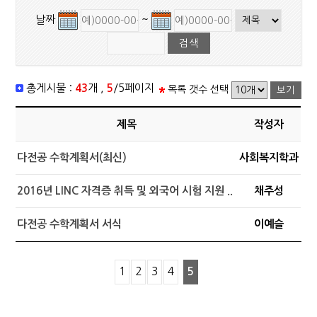
날짜
~
총게시물 :
43
개 ,
5
/5페이지
목록 갯수 선택
제목
작성자
다전공 수학계획서(최신)
사회복지학과
2016년 LINC 자격증 취득 및 외국어 시험 지원 ..
채주성
다전공 수학계획서 서식
이예슬
1
2
3
4
5