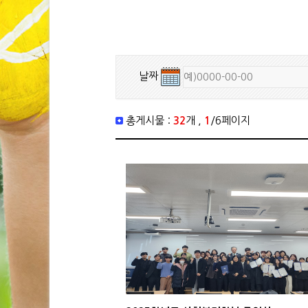
날짜
총게시물 :
32
개 ,
1
/6페이지