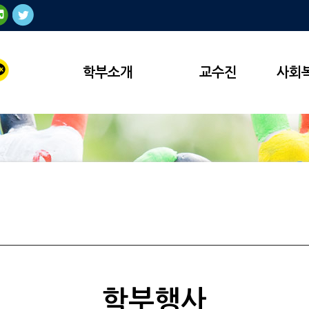
학부소개
교수진
사회
학부행사