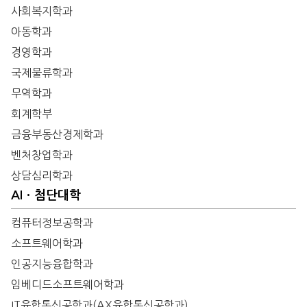
사회복지학과
아동학과
경영학과
국제물류학과
무역학과
회계학부
금융부동산경제학과
벤처창업학과
상담심리학과
AIㆍ첨단대학
컴퓨터정보공학과
소프트웨어학과
인공지능융합학과
임베디드소프트웨어학과
IT융합통신공학과(AX융합통신공학과)