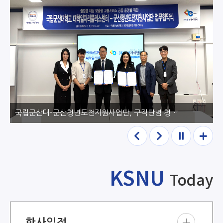
국립군산대-군산청년도전지원사업단, 구직단념 청년 취업지원 위해 ‘협약’체..
이전
다음
정지
더보
기
KSNU
Today
학사일정