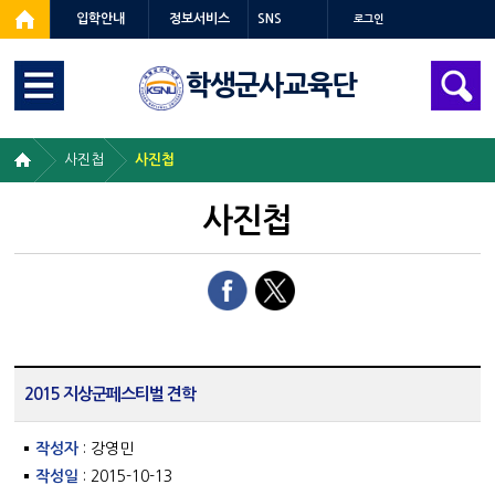
입학안내
정보서비스
SNS
로그인
학생군사교육단
사진첩
사진첩
사진첩
2015 지상군페스티벌 견학
작성자
: 강영민
작성일
: 2015-10-13