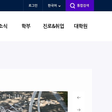
로그인
한국어
통합검색
소식
학부
진로&취업
대학원
이전