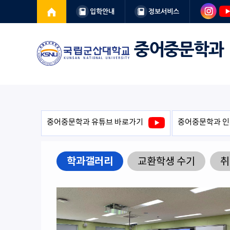
입학안내
정보서비스
중어중문학과
중어중문학과 유튜브 바로가기
중어중문학과 인
학과갤러리
교환학생 수기
취