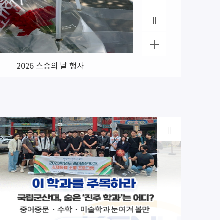
다음
정지
학과갤
2026 스승의 날 행사
2026 [전지적 진
러리 더
보기
정지