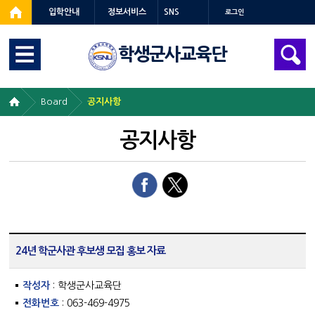
입학안내
정보서비스
SNS
로그인
학생군사교육단
Board
공지사항
공지사항
24년 학군사관 후보생 모집 홍보 자료
작성자
: 학생군사교육단
전화번호
: 063-469-4975