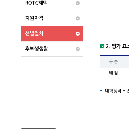
ROTC혜택
지원자격
선발절차
2. 평가 요
후보생생활
구 분
배 점
대학성적 + 