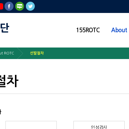
단
155ROTC
About
ut ROTC
선발절차
절차
차
인성검사