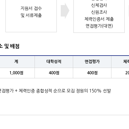
신체검사
지원서 접수
신원조사
및 서류제출
체력인증서 제출
면접평가(대면)
소 및 배점
계
대학성적
면접평가
체
1,000점
400점
400점
2
면접평가 + 체력인증 종합성적 순으로 모집 정원의 150% 선발