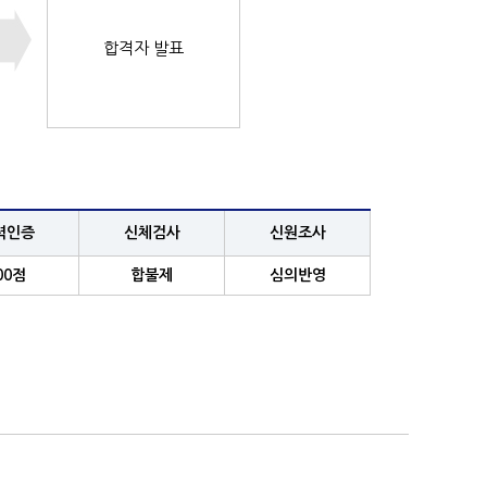
합격자 발표
력인증
신체검사
신원조사
00점
합불제
심의반영