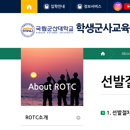
입학안내
정보서비스
학생군사교육
Abo
선발
About ROTC
1. 선발절
ROTC소개