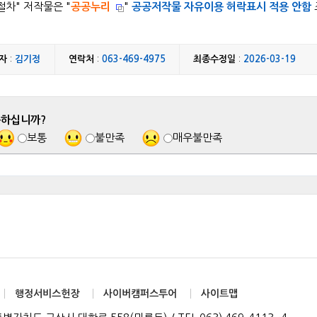
절차
" 저작물은 "
공공누리
"
공공저작물 자유이용 허락표시 적용 안함
자
:
김기정
연락처
:
063-469-4975
최종수정일
:
2026-03-19
족하십니까?
보통
불만족
매우불만족
행정서비스헌장
사이버캠퍼스투어
사이트맵