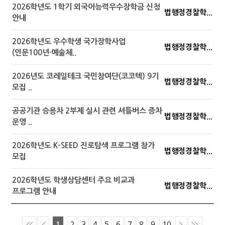
2026학년도 1학기 외국어능력우수장학금 신청
법행정경찰학...
안내
2026학년도 우수학생 국가장학사업
법행정경찰학...
(인문100년·예술체..
2026년도 코레일테크 국민참여단(코코텍) 9기
법행정경찰학...
모집 ..
공공기관 승용차 2부제 실시 관련 셔틀버스 증차
법행정경찰학...
운영 ..
2026학년도 K-SEED 진로탐색 프로그램 참가
법행정경찰학...
모집
2026학년도 학생상담센터 주요 비교과
법행정경찰학...
프로그램 안내
1
2
3
4
5
6
7
8
9
10