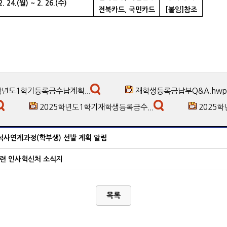
2. 24.(월) ~ 2. 26.(수)
전북카드, 국민카드
[
붙임
]
참조
학년도1학기등록금수납계획...
재학생등록금납부Q&A.hwp
2025학년도1학기재학생등록금수...
2025학
·석사연계과정(학부생) 선발 계획 알림
관련 인사혁신처 소식지
목록