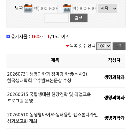
날짜
~
총게시물 :
160
개 ,
1
/16페이지
목록 갯수 선택
제목
작성자
20260731 생명과학과 정미경 학생(석사2)
생명과학과
한국생태학회 우수발표논문상 수상
20260615 국립생태원 현장견학 및 직업교육
생명과학과
프로그램 운영
20260610 농생명바이오·생태융합 캡스톤디자인
생명과학과
성과보고회 개최