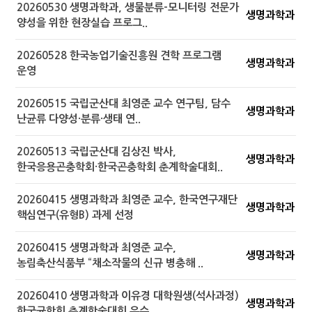
20260530 생명과학과, 생물분류-모니터링 전문가
생명과학과
양성을 위한 현장실습 프로그..
20260528 한국농업기술진흥원 견학 프로그램
생명과학과
운영
20260515 국립군산대 최영준 교수 연구팀, 담수
생명과학과
난균류 다양성·분류·생태 연..
20260513 국립군산대 김상진 박사,
생명과학과
한국응용곤충학회·한국곤충학회 춘계학술대회..
20260415 생명과학과 최영준 교수, 한국연구재단
생명과학과
핵심연구(유형B) 과제 선정
20260415 생명과학과 최영준 교수,
생명과학과
농림축산식품부 “채소작물의 신규 병충해 ..
20260410 생명과학과 이유경 대학원생(석사과정)
생명과학과
한국균학회 춘계학술대회 우수..