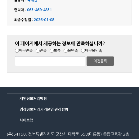
담당자
:
박혜진
연락처
:
063-469-4831
최종수정일
:
2026-01-08
이 페이지에서 제공하는 정보에 만족하십니까?
매우만족
만족
보통
불만족
매우불만족
개인정보처리방침
영상정보처리기기운영·관리방침
사이트맵
(우)54150, 전북특별자치도 군산시 대학로 558(미룡동) 종합교육관 3층