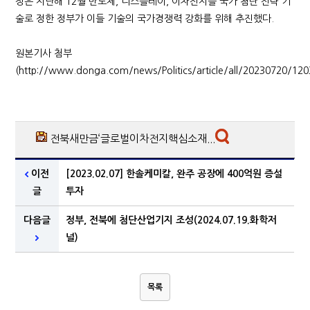
정은 지난해 12월 반도체, 디스플레이, 이차전지를 국가 첨단 전략 기
술로 정한 정부가 이들 기술의 국가경쟁력 강화를 위해 추진했다.
원본기사 첨부
(http://www.donga.com/news/Politics/article/all/20230720/12
전북새만금‘글로벌이차전지핵심소재...
이전
[2023.02.07] 한솔케미칼, 완주 공장에 400억원 증설
글
투자
다음글
정부, 전북에 첨단산업기지 조성(2024.07.19.화학저
널)
목록