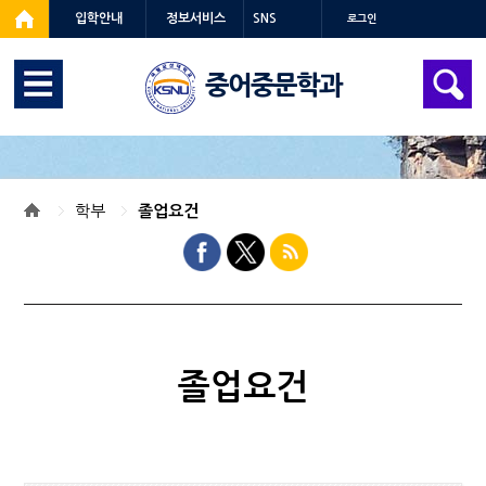
입학안내
정보서비스
SNS
로그인
중어중문학과
학부
졸업요건
졸업요건