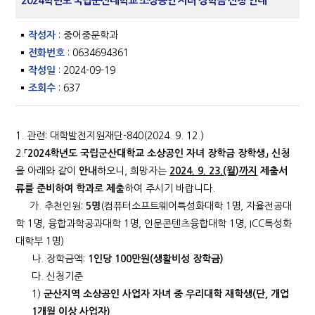
2024학년도 국립군산대학교 소상공인 자녀 장학금 신청 안내
작성자
: 중어중문학과
전화번호
: 0634694361
작성일
: 2024-09-19
조회수
: 637
1. 관련: 대학발전지원재단-840(2024. 9. 12.)
2.
「
2024
학년도 국립군산대학교 소상공인 자녀 장학금 장학생
」
신청
을 아래와 같이
안내
하오니, 희망자는
2024. 9. 23.(월
)
까지
제출서
류를 준비하여 학과로 제출
하여 주시기 바랍니다.
가. 추천인원:
5
명
(컴퓨터소프트웨어특성화대학 1명, 자율전공대
학 1명, 융합과학공과대학 1명, 인문콘텐츠융합대학 1명, ICC특성화
대학부 1명)
나. 장학금액:
1
인당
100
만원
(
생활비성 장학금
)
다. 신청기준
1)
군산지역 소상공인 사업자 자녀 중 우리대학 재학생
(
단
,
개업
1
개월 이상 사업자
)