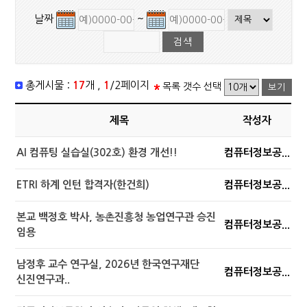
날짜
~
총게시물 :
17
개 ,
1
/2페이지
목록 갯수 선택
제목
작성자
AI 컴퓨팅 실습실(302호) 환경 개선!!
컴퓨터정보공...
ETRI 하계 인턴 합격자(한건희)
컴퓨터정보공...
본교 백정호 박사, 농촌진흥청 농업연구관 승진
컴퓨터정보공...
임용
남정후 교수 연구실, 2026년 한국연구재단
컴퓨터정보공...
신진연구과..