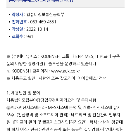
(주)에이유에스 신입사원 채용 안내(IT)
작성자
: 컴퓨터정보통신공학부
전화번호
: 063-469-4551
작성일
: 2022-10-14
조회수
: 981
※ (주)에이유에스 : KODENSHI 그룹 내 ERP, MES, IT 인프라 구축
등의 다양한 경영지원 IT 솔루션을 운영하고 있습니다.
※ KODENSHI 홈페이지 : www.auk.co.kr
※ 채용공고 확인 : 사람인 또는 잡코리아 '에이유에스' 검색
1. 채용법인 및 분야
채용법인모집분야담당업무경력자격요건 및 우대사항
㈜AUS전산시스템관리- MES시스템 운영 및 개발- 전산시스템 유지
보수 (전산장비 및 소프트웨어 관리)- 네트워크 및 전산관리 업무지
원- IT인프라 관리 및 헬프데스크신입[자격요건]- 학력 : 4년제 정규대
학 학사 이상- 전공 : 관련 전공자 또는 동등한 실무경험자[우대사항]-