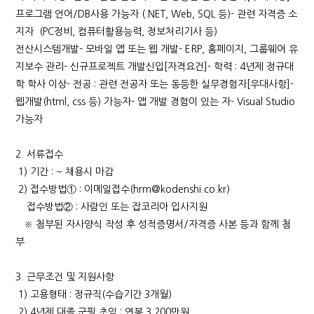
프로그램 언어/DB사용 가능자 (.NET, Web, SQL 등)- 관련 자격증 소
지자 (PC정비, 컴퓨터활용능력, 정보처리기사 등)
전산시스템개발- 모바일 앱 또는 웹 개발- ERP, 홈페이지, 그룹웨어 유
지보수 관리- 신규프로젝트 개발신입[자격요건]- 학력 : 4년제 정규대
학 학사 이상- 전공 : 관련 전공자 또는 동등한 실무경험자[우대사항]-
웹개발(html, css 등) 가능자- 앱 개발 경험이 있는 자- Visual Studio
가능자
2. 서류접수
1) 기간 : ~ 채용시 마감
2) 접수방법① : 이메일접수(hrm@kodenshi.co.kr)
접수방법② : 사람인 또는 잡코리아 입사지원
※ 첨부된 자사양식 작성 후 성적증명서/자격증 사본 등과 함께 첨
부
3. 근무조건 및 지원사항
1) 고용형태 : 정규직(수습기간 3개월)
2) 4년제 대졸 군필 초임 : 연봉 3,200만원