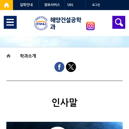
입학안내
정보서비스
SNS
로그인
해양건설공학
과
학과소개
인사말