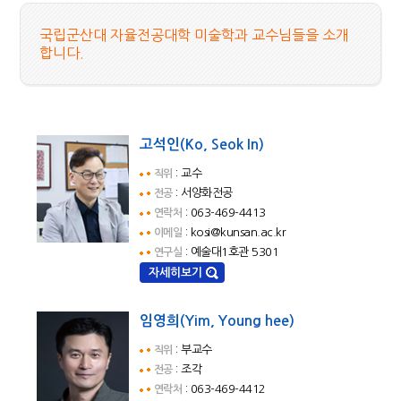
국립군산대 자율전공대학 미술학과 교수님들을 소개
합니다.
고석인(Ko, Seok In)
: 교수
직위
: 서양화전공
전공
: 063-469-4413
연락처
: kosi@kunsan.ac.kr
이메일
: 예술대1호관 5301
연구실
자세히보기
임영희(Yim, Young hee)
: 부교수
직위
: 조각
전공
: 063-469-4412
연락처