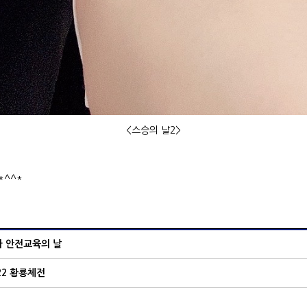
<스승의 날2>
*^^*
사 안전교육의 날
22 황룡체전