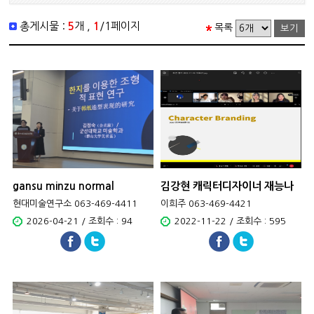
총게시물 :
5
개 ,
1
/1페이지
목록
gansu minzu normal
김강현 캐릭터디자이너 재능나
university 김정숙 교수 국제학..
눔 초청 특강
현대미술연구소 063-469-4411
이희주 063-469-4421
2026-04-21 / 조회수 : 94
2022-11-22 / 조회수 : 595