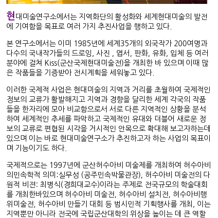
현
대미술연구소에서는 지역화단의 활성화와 세계현대미술의 발전
에 기여함을 목표로 여러 가지 추진사업을 행하고 있다.
본 연구소에서는 이미 1985년에 세계35개의 외국작가 200여명과
다수의 국내작가들의 드로잉, 사진 , 엽서, 판화, 유화, 입체 등 여러
분야에 걸쳐 Kiss(군산국제현대미술전)을 개최한 바 있으며 이때 많
은 작품들을 기증받아 전시계획을 세워놓고 있다.
이러한 국제적 사업은 현대미술의 지역과 거리를 초월하여 국제적인
정보의 교류가 활발해지고 지역과 경향을 달리한 세계 각국의 작품
들을 한자리에 모아 비교함으로서 서로 다른 지역적인 상황을 분석
하여 세계적인 추세를 파악하고 국제적인 유대와 더블어 새로운 정
보의 교류로 편협된 시각을 거시적인 안목으로 확대해 보고자하는데
있으며 이는 바로 현대미술연구소가 추진하고자 하는 사업의 목표이
며 기능이기도 하다.
국제적으로는 1997년에 군산허수아비 미술제를 개최하여 허수아비
의민속학적 의미:실무성 (공주민속박물관장), 허수아비 미술전의 다
원적 비젼: 최병식(경희대교수)이라는 주제로 전국규모의 학술대회
를 개최한바있으며 허수아비 미술전, 허수아비 설치전, 허수아비행
위미술전, 허수아비 만들기 대회 등 범시민적 기획행사를 개최, 이는
지역뿐만 아니라 전국에 국립군산대학의 위상을 높이는 데 큰 역할