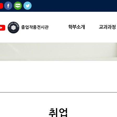
학부소개
교과과정
졸업작품전시관
유튜
브
취업