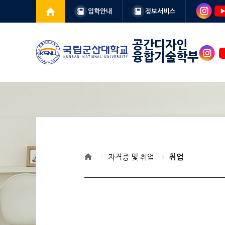
입학안내
정보서비스
공간디자인
융합기술학부
인스
타
자격증 및 취업
취업