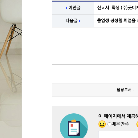
이전글
신ㅇ서 학생 (주)굿디자
다음글
졸업생 정성철 취업을 축
담당부서
:
이 페이지에서 제공
매우만족