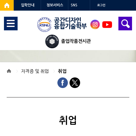
입학안내
정보서비스
SNS
로그인
공간디자인
융합기술학부
인스
유튜
타
브
졸업작품전시관
자격증 및 취업
취업
취업