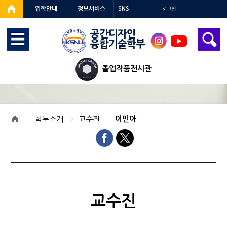
입학안내
정보서비스
SNS
로그인
공간디자인
융합기술학부
인스
유튜
타
브
졸업작품전시관
학부소개
교수진
이민아
교수진