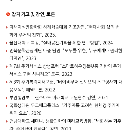
잡지 기고 및 강연, 토론
미래지식융합학회 하계학술대회 기조강연. “현대사회 삶의 변
화와 주거의 진화”, 2025.
울산대학교 특강. “실내공간기획을 위한 연구방법”, 2024
전북문화관광재단 마중 웹진. “모두를 위한, 누구에게나 편리한
디자인”, 2023
제7회 주거서비스 상생포럼 “스마트하우징플랫폼 기반의 주거
서비스 구현 시나리오” 토론, 2023
제3회 주거복지미래포험, “베이비부머 신노년의 초고령사회 대
응모색”, 패널토론, 2022
부안행안초 그린스마트 미래학교 교원연수 강연, 2021
국립생태원 무크에코플러스. “거주자를 고려한 친환경 주거계
획의 요소”, 2020
전남대학교 세미나, 생활과학의 미래교육방향, “변화하는 거주
자, 주거학이 답하다”, 강연, 2020