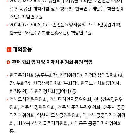
2007.08~2008.07 공간의 위계성을 고려한 노인전문요양시
설 활동공간 계획지침 및 모형개발, 한국연구재단(구 학술진흥
재단), 책임연구원
2004.07~2005.06 노인전문요양시설의 프로그램공간계획,
한국연구재단(구 학술진흥재단), 책임연구원
대외활동
관련 학회 임원 및 지자체 위원회 위원 역임
한국주거학회(총무부회장, 편집위원장), 가정과삶의질학회(회
장, 부회장), 한국생활과학회(부회장), 한국노년학회(평이사,
편집위원), 대한가정학회(평이사) 등.
전북도시계획위원회, 전북디자인자문위원회, 전북건축경관위
원회, 전주시 경관위원회, 전주시 주거복지위원회, 전주시 공공
디자인위원회, 익산시 도시공원위원회, 익산시 공공디자인위원
회, LH전북본부긴급주거위원회, 서대문구 공공디자인위원회
등.