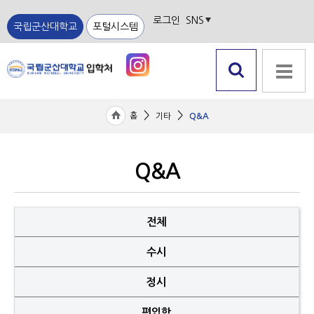
로그인
SNS
국립군산대학교
포털시스템
검색 열
전체메뉴
기
>
>
홈
기타
Q&A
Q&A
전체
수시
정시
편입학