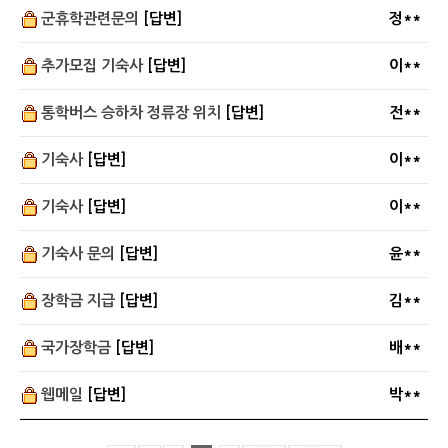
군휴학관련문의
[답변]
정**
추가모집 기숙사
[답변]
이**
통학버스 승하차 정류장 위치
[답변]
전**
기숙사
[답변]
이**
기숙사
[답변]
이**
기숙사 문의
[답변]
윤**
장학금 지급
[답변]
김**
국가장학금
[답변]
배**
웹메일
[답변]
박**