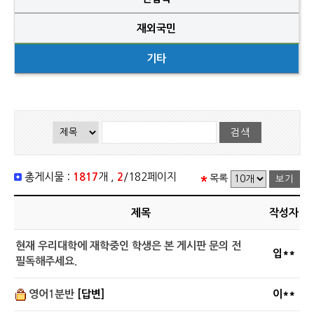
재외국민
기타
총게시물 :
1817
개 ,
2
/182페이지
목록
제목
작성자
현재 우리대학에 재학중인 학생은 본 게시판 문의 전
입**
필독해주세요.
영어1분반
[답변]
이**