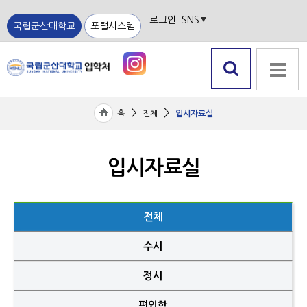
로그인
SNS
국립군산대학교
포털시스템
검색 열
전체메뉴
기
>
>
홈
전체
입시자료실
입시자료실
전체
수시
정시
편입학