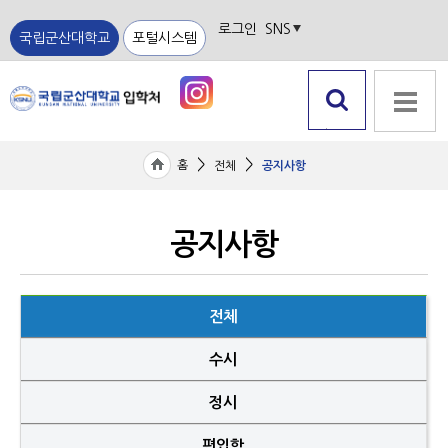
로그인
SNS
국립군산대학교
포털시스템
검색 열
전체메뉴
기
>
>
홈
전체
공지사항
공지사항
전체
수시
정시
편입학