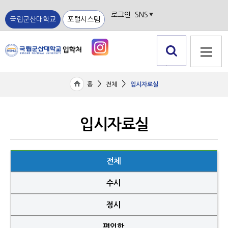
로그인
SNS
국립군산대학교
포털시스템
검색 열
전체메뉴
기
>
>
홈
전체
입시자료실
입시자료실
전체
수시
정시
편입학