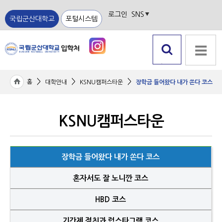
로그인
SNS
국립군산대학교
포털시스템
검색 열
전체메뉴
기
>
>
>
홈
대학안내
KSNU캠퍼스타운
장학금 들어왔다 내가 쏜다 코스
KSNU캠퍼스타운
장학금 들어왔다 내가 쏜다 코스
혼자서도 잘 노니깐 코스
HBD 코스
기간제 절친과 럽스타그램 코스