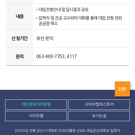
대입전형안내 및 입시결과 공유
내용
입학처 및 전공 교수와의 대화를 통해 대입 전형 관련
궁금증 해소
신청기간
유선 문의
문의
063-469-7353, 4117
TOP
개인정보처리방침
사이버캠퍼스투어
사이트맵
오시는길
[54150] 전북 군산시 대학로 558(미룡동 산68) 국립군산대학교 입학처