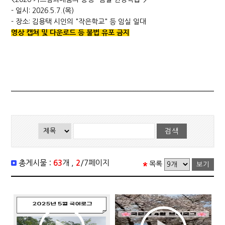
- 일시: 2026.5.7.(목)
- 장소: 김용택 시인의 "작은학교" 등 임실 일대
영상 캡쳐 및 다운로드 등 불법 유포 금지
총게시물 :
63
개 ,
2
/7페이지
목록