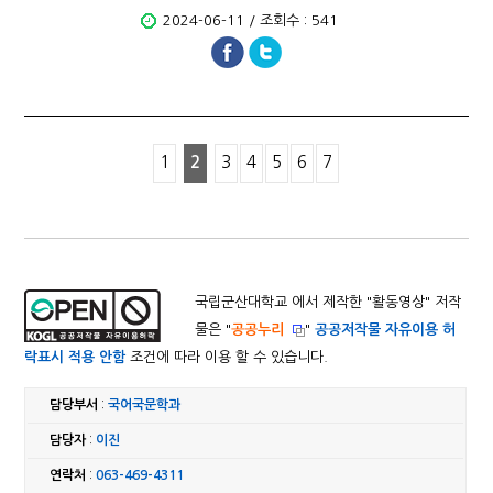
2024-06-11 / 조회수 : 541
1
2
3
4
5
6
7
국립군산대학교 에서 제작한 "
활동영상
" 저작
물은 "
공공누리
"
공공저작물 자유이용 허
락표시 적용 안함
조건에 따라 이용 할 수 있습니다.
담당부서
:
국어국문학과
담당자
:
이진
연락처
:
063-469-4311