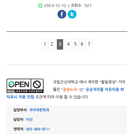
2023-12-12 / 조회수 : 521
1
2
3
4
5
6
7
국립군산대학교 에서 제작한 "
활동영상
" 저작
물은 "
공공누리
"
공공저작물 자유이용 허
락표시 적용 안함
조건에 따라 이용 할 수 있습니다.
담당부서
:
국어국문학과
담당자
:
이진
연락처
:
063-469-4311