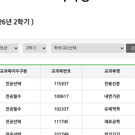
6년 2학기 )
교과목이수구분
교과목번호
교과목명
전공선택
115937
전용선론
전공필수
100617
내연기관
전공필수
102337
유체역학
전공선택
111745
재료공학
전공선택
102749
전기기기