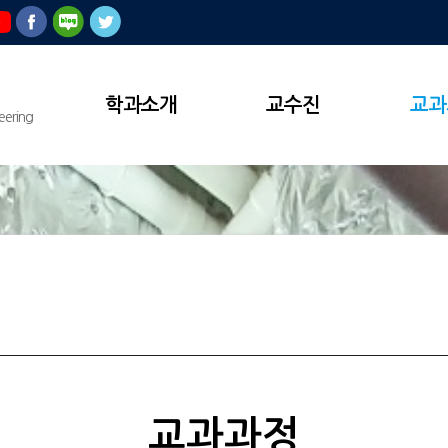
학과소개
교수진
교과
eering
교과과정