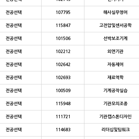
전공선택
107795
해사실무영어
전공선택
115847
고전압및센서공학
전공선택
101506
선박보조기계
전공선택
102212
외연기관
전공선택
102642
자동제어
전공선택
102693
재료역학
전공선택
100509
기계공작실습
전공선택
115948
기관모의조종
전공선택
111721
기관캡스톤디자인
전공선택
114683
리더십및팀워크