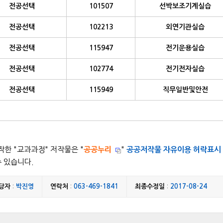
전공선택
101507
선박보조기계실습
전공선택
102213
외연기관실습
전공선택
115947
전기운용실습
전공선택
102774
전기전자실습
전공선택
115949
직무일반및안전
한 "
교과과정
" 저작물은 "
공공누리
"
공공저작물 자유이용 허락표시 
수 있습니다.
당자
:
박진영
연락처
:
063-469-1841
최종수정일
:
2017-08-24