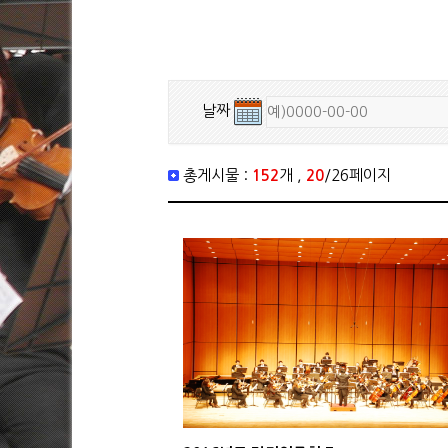
날짜
총게시물 :
152
개 ,
20
/26페이지