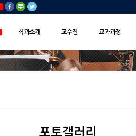
학과소개
교수진
교과과정
포토갤러리