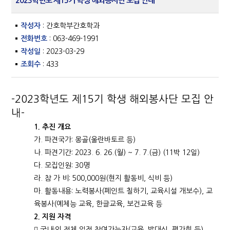
2023학년도 제15기 학생 해외봉사단 모집 안내
작성자
: 간호학부간호학과
전화번호
: 063-469-1991
작성일
: 2023-03-29
조회수
: 433
-2023학년도 제15기 학생 해외봉사단 모집 안
내-
1.
추진 개요
가. 파견국가: 몽골(울란바토르 등)
나. 파견기간: 2023. 6. 26.(월) ~ 7. 7.(금) (11박 12일)
다. 모집인원: 30명
라. 참 가 비: 500,000원(현지 활동비, 식비 등)
마. 활동내용: 노력봉사(페인트 칠하기, 교육시설 개보수), 교
육봉사(예체능 교육, 한글교육, 보건교육 등
2.
지원 자격
 국내·외 전체 일정 참여가능자(교육, 발대식, 평가회 등)