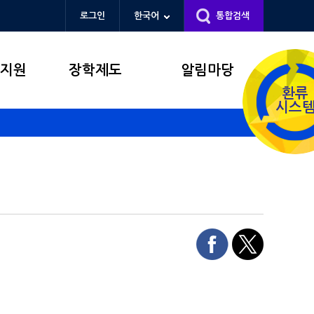
로그인
한국어
통합검색
창지원
장학제도
알림마당
환류
시스