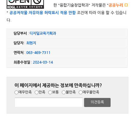
한 "
융합기술창업학과
" 저작물은 "
공공누리
"
공공저작물 자유이용 허락표시 적용 안함
조건에 따라 이용 할 수 있습니
다.
담당부서
:
디지털교육기획과
담당자
:
최현지
연락처
:
063-469-7311
최종수정일
:
2024-03-14
이 페이지에서 제공하는 정보에 만족하십니까?
매우만족
만족
보통
불만족
매우불만족