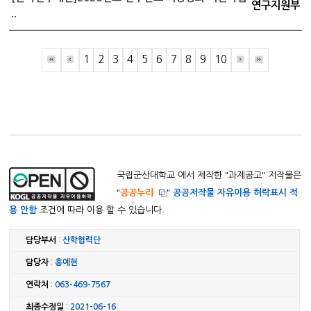
연구지원부
..
1
2
3
4
5
6
7
8
9
10
국립군산대학교 에서 제작한 "
과제공고
" 저작물은
"
공공누리
"
공공저작물 자유이용 허락표시 적
용 안함
조건에 따라 이용 할 수 있습니다.
담당부서
:
산학협력단
담당자
:
홍예현
연락처
:
063-469-7567
최종수정일
:
2021-06-16