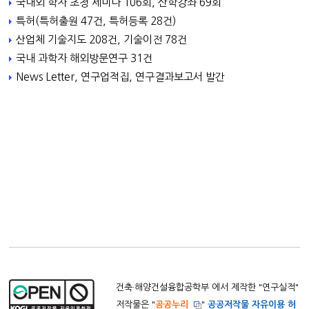
국내외 학자 초청 세미나 106회, 산학강좌 69회
특허(특허출원 47건, 특허등록 28건)
산업체 기술지도 208건, 기술이전 78건
국내 과학자 해외방문연구 31건
News Letter, 연구업적집, 연구결과보고서 발간
건축·해양건설융합공학부 에서 제작한 "
연구실적
"
저작물은 "
공공누리
"
공공저작물 자유이용 허