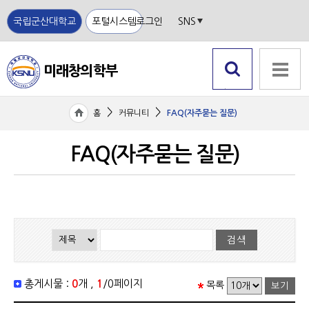
국립군산대학교
포털시스템
로그인
SNS
미래창의학부
국립
검색 열
전체메뉴
기
군산
>
>
홈
커뮤니티
FAQ(자주묻는 질문)
대학
교
FAQ(자주묻는 질문)
총게시물 :
0
개 ,
1
/0페이지
목록