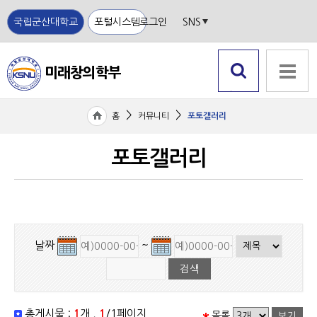
국립군산대학교
포털시스템
로그인
SNS
미래창의학부
국립
검색 열
전체메뉴
기
군산
>
>
홈
커뮤니티
포토갤러리
대학
교
포토갤러리
날짜
~
총게시물 :
1
개 ,
1
/1페이지
목록