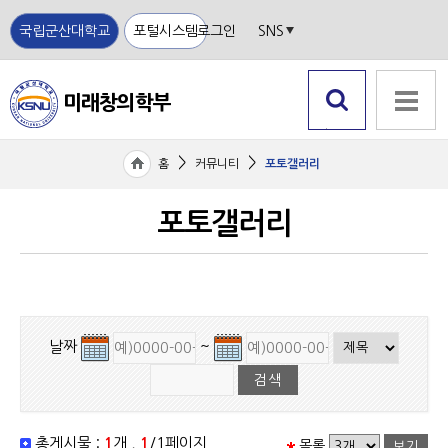
국립군산대학교
포털시스템
로그인
SNS
미래창의학부
국립
검색 열
전체메뉴
기
군산
>
>
홈
커뮤니티
포토갤러리
대학
교
포토갤러리
날짜
~
총게시물 :
1
개 ,
1
/1페이지
목록