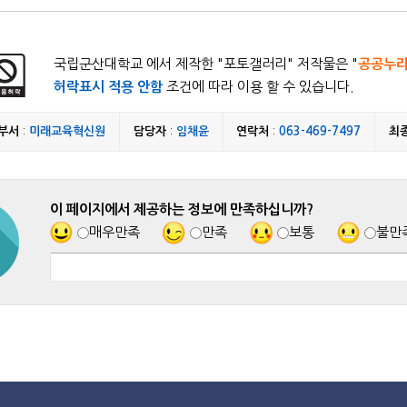
국립군산대학교 에서 제작한 "
포토갤러리
" 저작물은 "
공공누
허락표시 적용 안함
조건에 따라 이용 할 수 있습니다.
부서
:
미래교육혁신원
담당자
:
임채윤
연락처
:
063-469-7497
최
이 페이지에서 제공하는 정보에 만족하십니까?
매우만족
만족
보통
불만