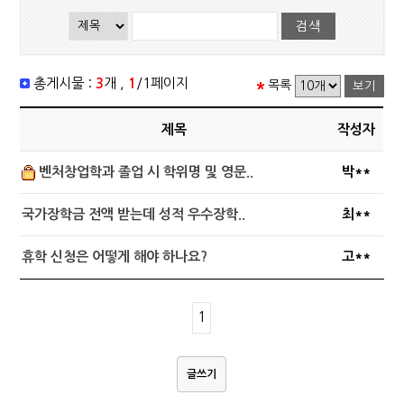
총게시물 :
3
개 ,
1
/1페이지
목록
제목
작성자
벤처창업학과 졸업 시 학위명 및 영문..
박**
국가장학금 전액 받는데 성적 우수장학..
최**
휴학 신청은 어떻게 해야 하나요?
고**
1
글쓰기