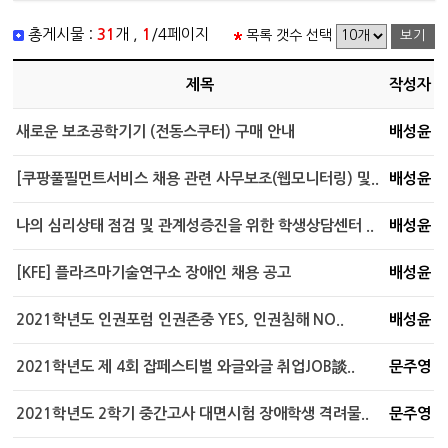
총게시물 :
31
개 ,
1
/4페이지
목록 갯수 선택
제목
작성자
새로운 보조공학기기 (전동스쿠터) 구매 안내
배성윤
[쿠팡풀필먼트서비스 채용 관련 사무보조(웹모니터링) 및..
배성윤
나의 심리상태 점검 및 관계성증진을 위한 학생상담센터 ..
배성윤
[KFE] 플라즈마기술연구소 장애인 채용 공고
배성윤
2021학년도 인권포럼 인권존중 YES, 인권침해 NO..
배성윤
2021학년도 제 4회 잡페스티벌 와글와글 취업JOB談..
문주영
2021학년도 2학기 중간고사 대면시험 장애학생 격려물..
문주영