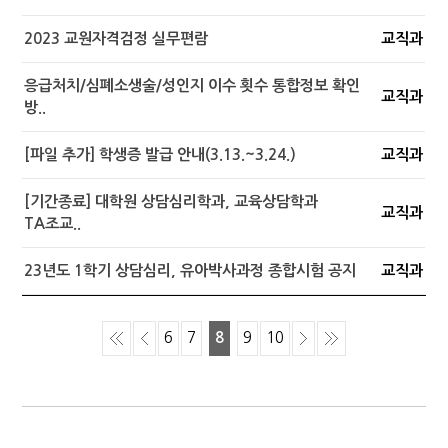
2023 교원자격검정 실무편람
교직과
응급처치/심폐소생술/성인지 이수 횟수 통합정보 확인
교직과
방..
[파일 추가] 학생증 발급 안내(3.13.~3.24.)
교직과
[기간종료] 대학원 상담심리학과, 교육상담학과
교직과
TA조교..
23년도 1학기 상담심리, 유아박사과정 종합시험 공지
교직과
6
7
8
9
10