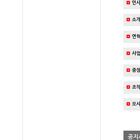
인
소
연
사업
중장
조
오시
공지