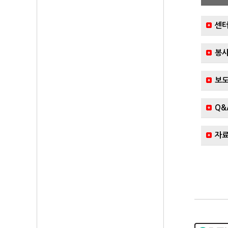
센터
봉사
보
Q&
자