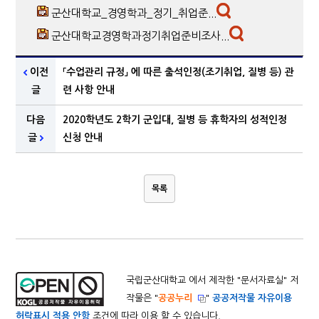
군산대학교_경영학과_정기_취업준...
군산대학교경영학과정기취업준비조사...
이전
「수업관리 규정」 에 따른 출석인정(조기취업, 질병 등) 관
글
련 사항 안내
다음
2020학년도 2학기 군입대, 질병 등 휴학자의 성적인정
글
신청 안내
목록
국립군산대학교 에서 제작한 "
문서자료실
" 저
작물은 "
공공누리
"
공공저작물 자유이용
허락표시 적용 안함
조건에 따라 이용 할 수 있습니다.