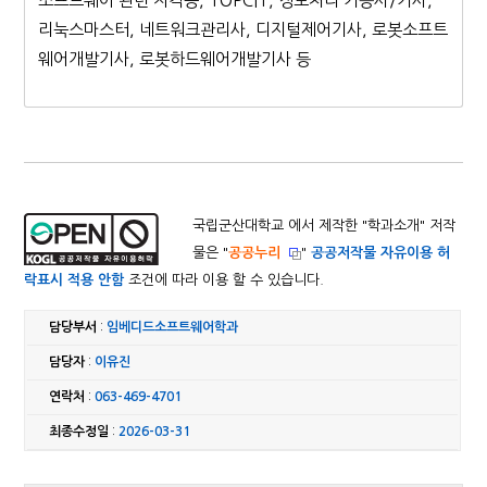
소프트웨어 관련 자격증, TOPCIT, 정보처리 기능사/기사,
리눅스마스터, 네트워크관리사, 디지털제어기사, 로봇소프트
웨어개발기사, 로봇하드웨어개발기사 등
국립군산대학교 에서 제작한 "
학과소개
" 저작
물은 "
공공누리
"
공공저작물 자유이용 허
락표시 적용 안함
조건에 따라 이용 할 수 있습니다.
담당부서
:
임베디드소프트웨어학과
담당자
:
이유진
연락처
:
063-469-4701
최종수정일
:
2026-03-31