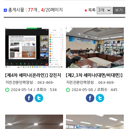
총게시물 :
77
개 ,
4
/20페이지
목록
【제4차 세미나(온라인)】 강진지
【제2,3차 세미나(대면/비대면)】
역 일본에서의 PC 아파트 시공
건축물의 소음과 진동
지진전문인력양성... 063-469-
지진전문인력양성... 063-469-
사례 및 ..
1748
1748
2024-05-14 / 조회수 : 534
2024-05-08 / 조회수 : 445